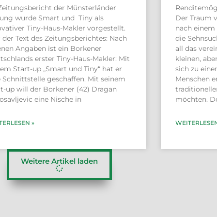
Zeitungsbericht der Münsterländer
Renditemögl
tung wurde Smart und Tiny als
Der Traum 
vativer Tiny-Haus-Makler vorgestellt.
nach einem 
r der Text des Zeitungsberichtes: Nach
die Sehnsuch
enen Angaben ist ein Borkener
all das vere
tschlands erster Tiny-Haus-Makler: Mit
kleinen, ab
nem Start-up „Smart und Tiny“ hat er
sich zu eine
 Schnittstelle geschaffen. Mit seinem
Menschen en
rt-up will der Borkener (42) Dragan
traditionel
savljevic eine Nische in
möchten. D
TERLESEN »
WEITERLESEN
Weitere Artikel laden