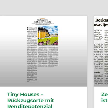
Tiny Houses –
Ze
Rückzugsorte mit
is
Renditepotenzial