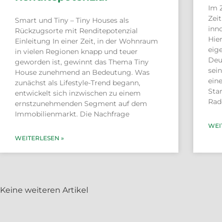
Im 
Zei
Smart und Tiny – Tiny Houses als
inno
Rückzugsorte mit Renditepotenzial
Hie
Einleitung In einer Zeit, in der Wohnraum
eig
in vielen Regionen knapp und teuer
Deu
geworden ist, gewinnt das Thema Tiny
sei
House zunehmend an Bedeutung. Was
eine
zunächst als Lifestyle-Trend begann,
Sta
entwickelt sich inzwischen zu einem
Rado
ernstzunehmenden Segment auf dem
Immobilienmarkt. Die Nachfrage
WEI
WEITERLESEN »
Keine weiteren Artikel