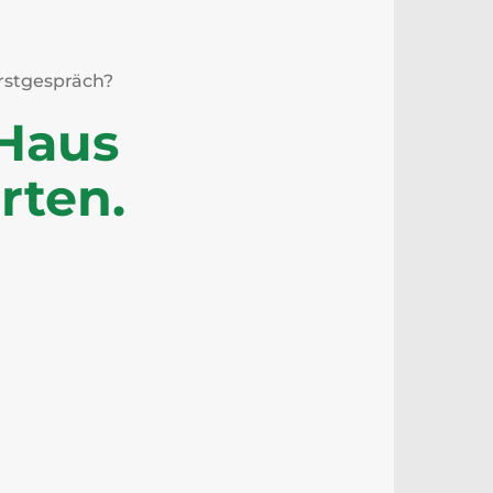
rstgespräch?
 Haus
rten.