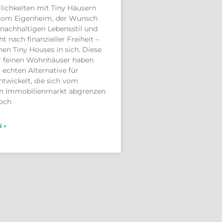
ichkeiten mit Tiny Häusern
vom Eigenheim, der Wunsch
nachhaltigen Lebensstil und
t nach finanzieller Freiheit –
inen Tiny Houses in sich. Diese
er feinen Wohnhäuser haben
r echten Alternative für
twickelt, die sich vom
len Immobilienmarkt abgrenzen
och
 »