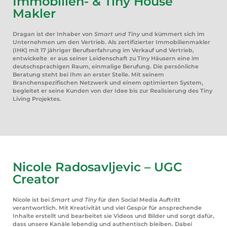
Immobilien- & Tiny House
Makler
Dragan ist der Inhaber von
Smart und Tiny
und kümmert sich im
Unternehmen um den Vertrieb. Als zertifizierter Immobilienmakler
(IHK) mit 17 jähriger Berufserfahrung im Verkauf und Vertrieb,
entwickelte er aus seiner Leidenschaft zu Tiny Häusern eine im
deutschsprachigen Raum, einmalige Berufung. Die persönliche
Beratung steht bei Ihm an erster Stelle. Mit seinem
Branchenspezifischen Netzwerk und einem optimierten System,
begleitet er seine Kunden von der Idee bis zur Realisierung des Tiny
Living Projektes.
Nicole Radosavljevic – UGC
Creator
Nicole ist bei
Smart und Tiny
für den Social Media Auftritt
verantwortlich. Mit Kreativität und viel Gespür für ansprechende
Inhalte erstellt und bearbeitet sie Videos und Bilder und sorgt dafür,
dass unsere Kanäle lebendig und authentisch bleiben. Dabei